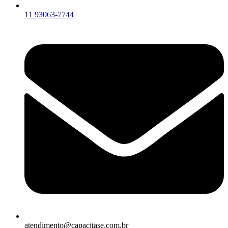
11 93063-7744
atendimento@capacitase.com.br