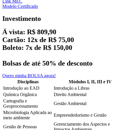
Link MEC
Modelo Certificado
Investimento
Á vista:
R$
809,90
Cartão:
12x de R$ 75,00
Boleto:
7x de R$ 150,00
Bolsas
de até
50% de desconto
Quero minha BOLSA agora!
Disciplinas
Módulos I, II, III e IV
Introdução ao EAD
Introdução a Libras
Química Orgânica
Direito Ambiental
Cartografia e
Gestão Ambiental
Geoprocessamento
Microbiologia Aplicada ao
Empreendedorismo e Gestão
meio ambiente
Gerenciamento dos Aspectos e
Gestão de Pessoas
Impactos Ambientais